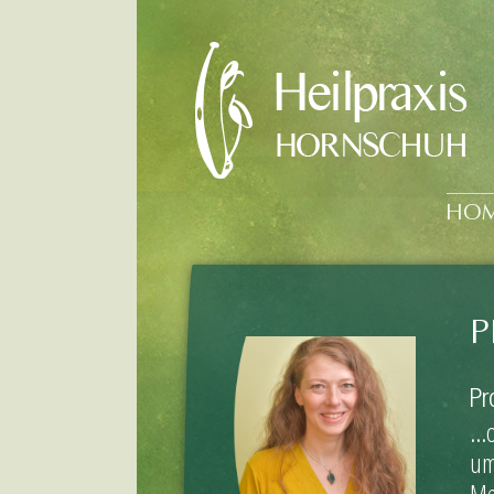
Heilpraxis Hornsch
HO
P
Pr
…o
um
Me