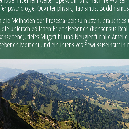
efenpsychologie, Quantenphysik, Taoismus, Buddhismu
 die Methoden der Prozessarbeit zu nutzen, braucht es 
r die unterschiedlichen Erlebnisebenen (Konsensus Real
senzebene), tiefes Mitgefühl und Neugier für alle Anteil
gebenen Moment und ein intensives Bewusstseinstraini