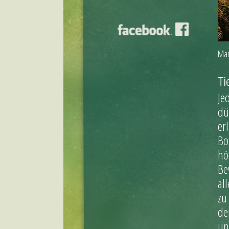
Man
Ti
Je
dü
er
Bo
hö
Be
al
zu
de
un