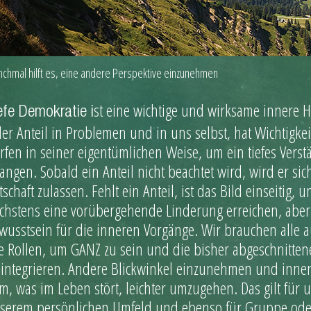
chmal hilft es, eine andere Perspektive einzunehmen
st eine wichtige und wirksame innere H
efe Demokratie i
der Anteil in Problemen und in uns selbst, hat Wichtigk
rfen in seiner eigentümlichen Weise, um ein tiefes Ver
langen. Sobald ein Anteil nicht beachtet wird, wird er sic
tschaft zulassen. Fehlt ein Anteil, ist das Bild einseitig,
chstens eine vorübergehende Linderung erreichen, aber
wusstsein für die inneren Vorgänge. Wir brauchen alle
le Rollen, um GANZ zu sein und die bisher abgeschnitten
 integrieren. Andere Blickwinkel einzunehmen und inne
m, was im Leben stört, leichter umzugehen. Das gilt für u
serem persönlichen Umfeld und ebenso für Gruppe oder