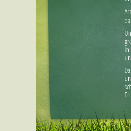
Ar
da
Un
gr
in
un
Da
un
sc
Fr