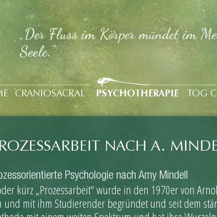
uh
„Der Fluss im Körper mündet im Me
Seele.“
ME
CRANIOSACRAL
PSYCHOTHERAPIE
TOG 
ROZESSARBEIT NACH A. MIND
ozessorientierte Psychologie nach Arny Mindell
der kurz „Prozessarbeit“ wurde in den 1970er von Arno
 und mit ihm Studierender begründet und seit dem ständi
thode mit einem weiten Spektrum und hat ihre Wurzeln