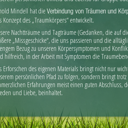
nold Mindell hat die
Verbindung von Träumen und Kö
s Konzept des „Traumkörpers“ entwickelt.
sere Nachtträume und Tagträume (Gedanken, die auf die
ößere „Missgeschicke“, die uns passieren und die alltäg
 engem Bezug zu unseren Körpersymptomen und Konflikten
d hilfreich, in der Arbeit mit Symptomen die Traumeben
s Erforschen des eigenen Materials bringt nicht nur wich
serem persönlichen Pfad zu folgen, sondern bringt trotz 
hmerzlichen Erfahrungen meist einen guten Abschluss, d
ieden und Liebe, beinhaltet.