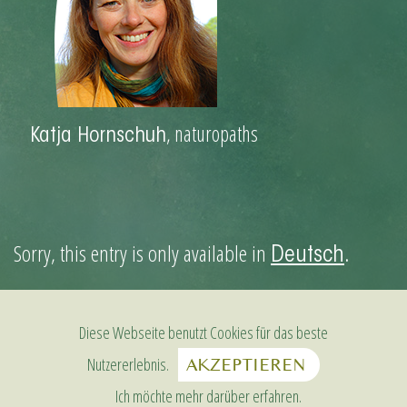
, naturopaths
Katja Hornschuh
Sorry, this entry is only available in
.
Deutsch
VISIT ME ON FACEBOOK
Diese Webseite benutzt Cookies für das beste
Nutzererlebnis.
AKZEPTIEREN
Ich möchte mehr darüber erfahren.